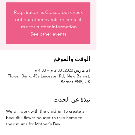
Registration is Closed but check
out our other events or contact
me for further information.
See other events
الوقت والموقع
21 مارس 2020، 2:30 م – 4:30 م
Flower Bank, 45a Leicester Rd, New Barnet,
Barnet EN5, UK
نبذة عن الحدث
We will work with the children to create a 
beautiful flower bouqet to take home to 
their mums for Mother's Day. 