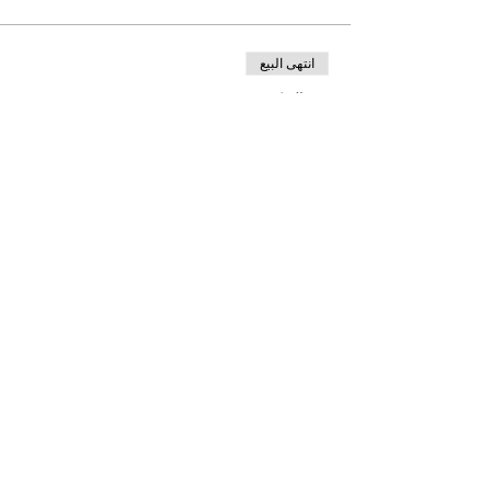
انتهى البيع
نوع التذكرة
Rosh Hashanah Centrepieces
السعر
شارِك هذا الحدث
Address