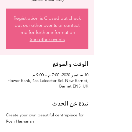
Registration is Closed but check
out our other events or contact
me for further information.
See other events
الوقت والموقع
10 سبتمبر 2020، 7:00 م – 9:00 م
Flower Bank, 45a Leicester Rd, New Barnet,
Barnet EN5, UK
نبذة عن الحدث
Create your own beautiful centrepiece for 
Rosh Hashanah